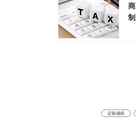
商
制
定額減税