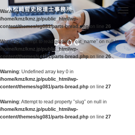
Warning
: Undefined array key 0 in
/home/kmz/kmz.jp/public_html/wp-
content/themes/sg081/parts-bread.php
on line
26
BLOG
Warning
: Attempt to read property "cat_name" on null in
/home/kmz/kmz.jp/public_html/wp-
ブログ
content/themes/sg081/parts-bread.php
on line
26
Warning
: Undefined array key 0 in
/home/kmz/kmz.jp/public_html/wp-
content/themes/sg081/parts-bread.php
on line
27
Warning
: Attempt to read property "slug" on null in
/home/kmz/kmz.jp/public_html/wp-
content/themes/sg081/parts-bread.php
on line
27