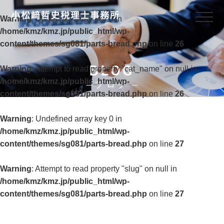
Warning
: Undefined array key 0 in
/home/kmz/kmz.jp/public_html/wp-
content/themes/sg081/parts-bread.php
on line
26
BLOG
Warning
: Attempt to read property "cat_name" on null in
/home/kmz/kmz.jp/public_html/wp-
ブログ
content/themes/sg081/parts-bread.php
on line
26
Warning
: Undefined array key 0 in
/home/kmz/kmz.jp/public_html/wp-
content/themes/sg081/parts-bread.php
on line
27
Warning
: Attempt to read property "slug" on null in
/home/kmz/kmz.jp/public_html/wp-
content/themes/sg081/parts-bread.php
on line
27