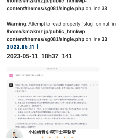
/home/kmz/kmz.jp/public_html/wp-
content/themes/sg081/single.php
on line
33
Warning
: Attempt to read property "slug" on null in
/home/kmz/kmz.jp/public_html/wp-
content/themes/sg081/single.php
on line
33
2023.05.11
2023-05-11_18h37_141
小松崎哲史税理士事務所